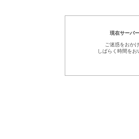
現在サーバ
ご迷惑をおか
しばらく時間をお