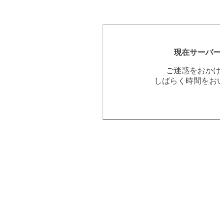
現在サーバ
ご迷惑をおか
しばらく時間をお