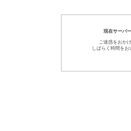
現在サーバ
ご迷惑をおか
しばらく時間をお