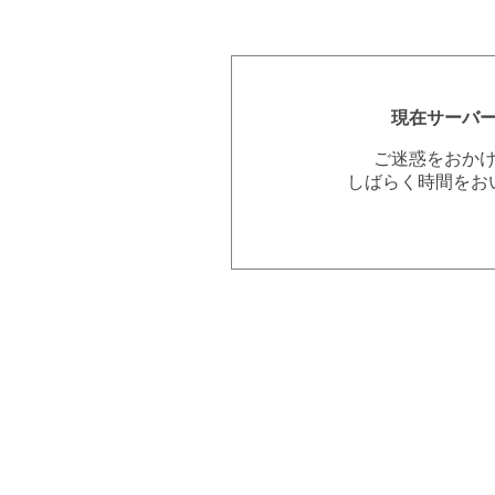
現在サーバ
ご迷惑をおか
しばらく時間をお