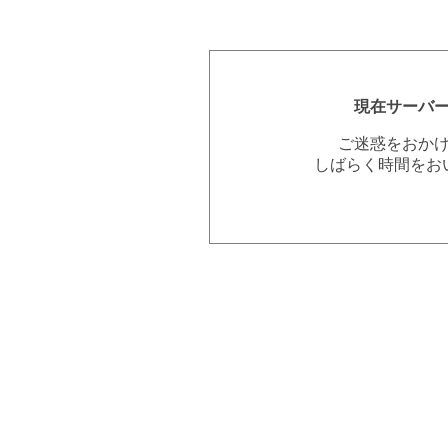
現在サーバ
ご迷惑をおか
しばらく時間をお