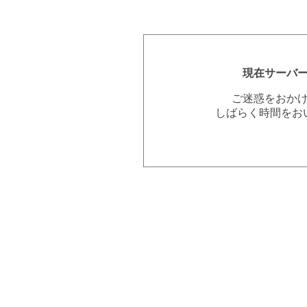
現在サーバ
ご迷惑をおか
しばらく時間をお