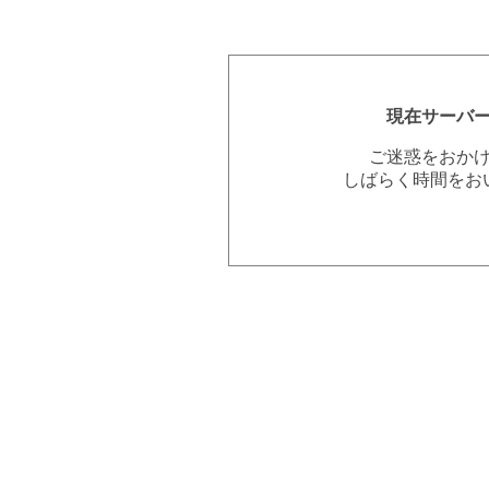
現在サーバ
ご迷惑をおか
しばらく時間をお