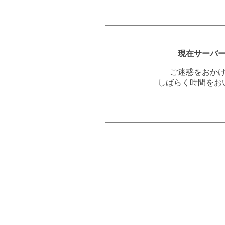
現在サーバ
ご迷惑をおか
しばらく時間をお