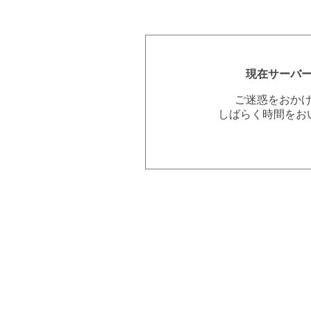
現在サーバ
ご迷惑をおか
しばらく時間をお