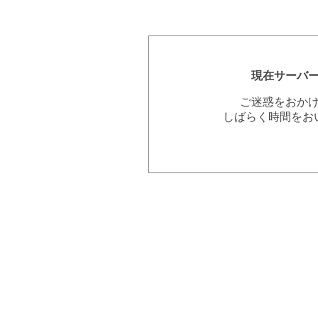
現在サーバ
ご迷惑をおか
しばらく時間をお