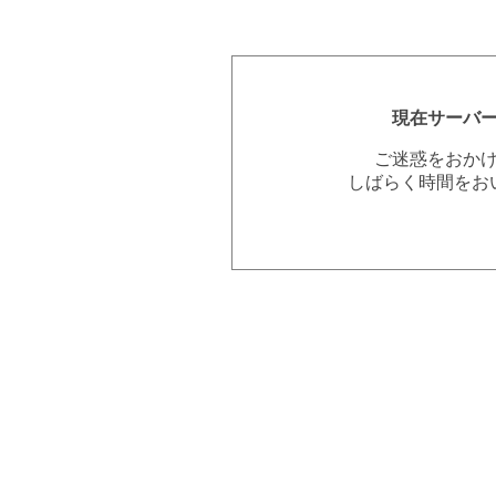
現在サーバ
ご迷惑をおか
しばらく時間をお