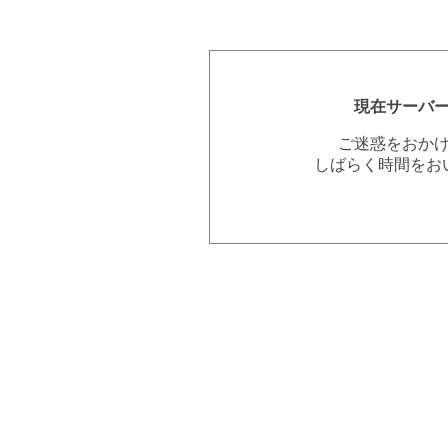
現在サーバ
ご迷惑をおか
しばらく時間をお