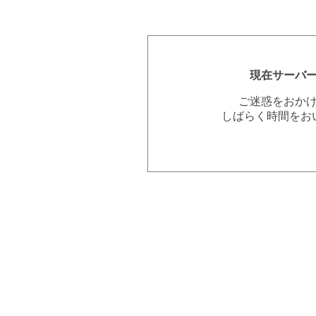
現在サーバ
ご迷惑をおか
しばらく時間をお