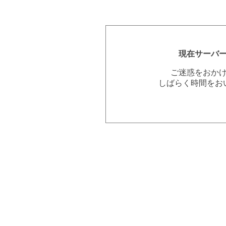
現在サーバ
ご迷惑をおか
しばらく時間をお