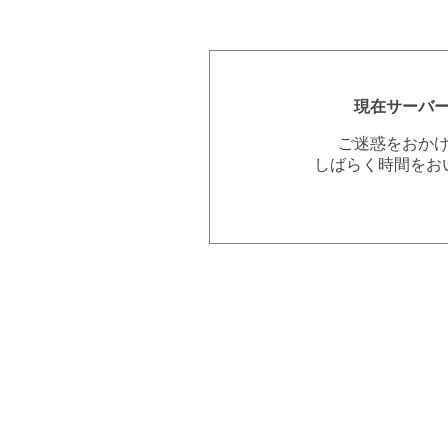
現在サーバ
ご迷惑をおか
しばらく時間をお