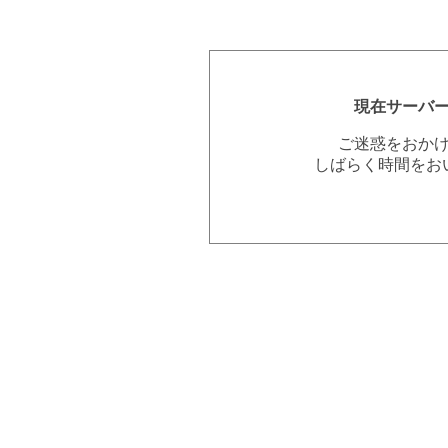
現在サーバ
ご迷惑をおか
しばらく時間をお