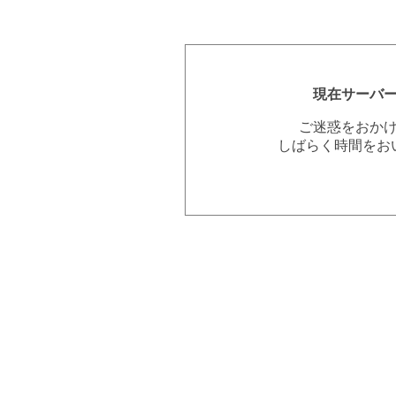
現在サーバ
ご迷惑をおか
しばらく時間をお