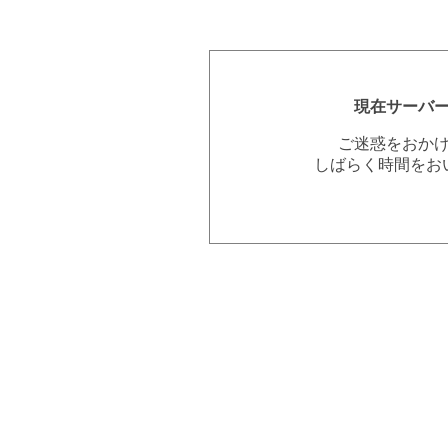
現在サーバ
ご迷惑をおか
しばらく時間をお