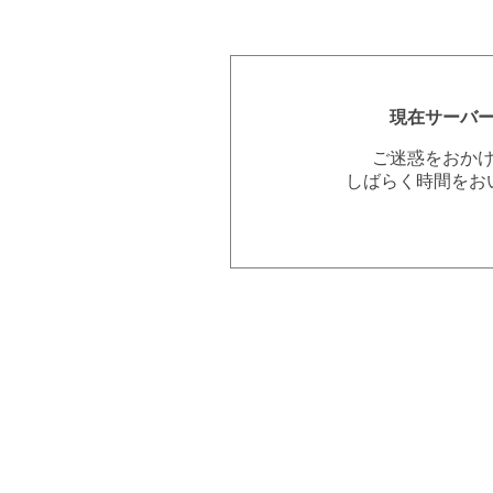
現在サーバ
ご迷惑をおか
しばらく時間をお