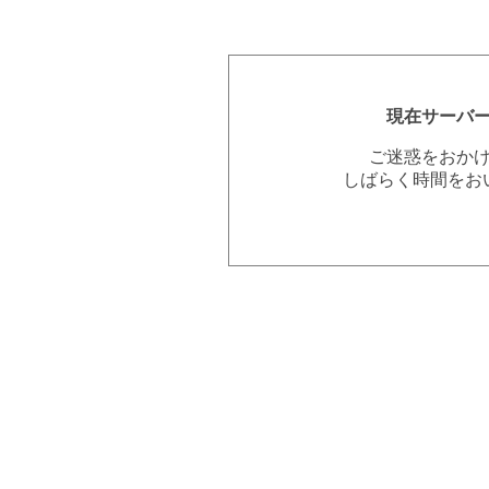
現在サーバ
ご迷惑をおか
しばらく時間をお