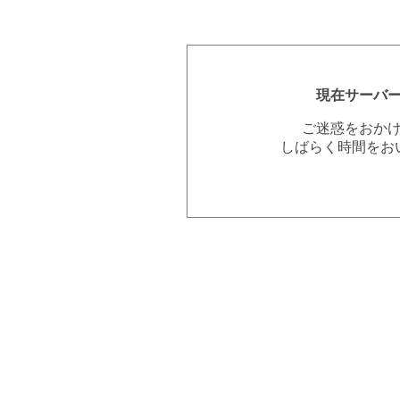
現在サーバ
ご迷惑をおか
しばらく時間をお