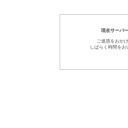
現在サーバ
ご迷惑をおか
しばらく時間をお