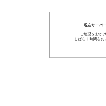
現在サーバ
ご迷惑をおか
しばらく時間をお