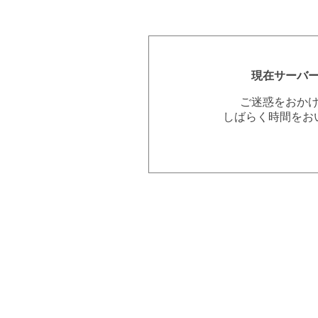
現在サーバ
ご迷惑をおか
しばらく時間をお