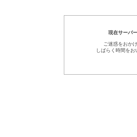
現在サーバ
ご迷惑をおか
しばらく時間をお