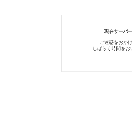
現在サーバ
ご迷惑をおか
しばらく時間をお