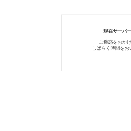
現在サーバ
ご迷惑をおか
しばらく時間をお