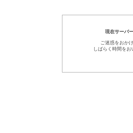
現在サーバ
ご迷惑をおか
しばらく時間をお