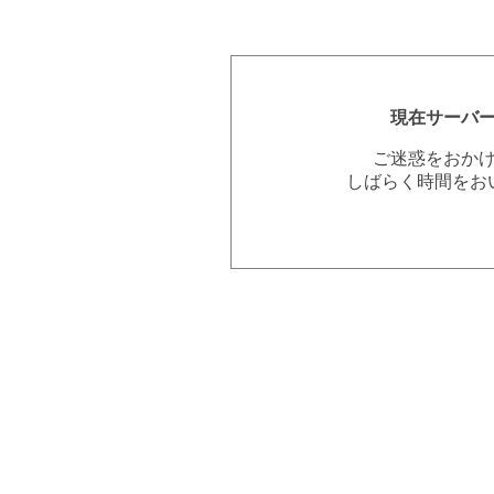
現在サーバ
ご迷惑をおか
しばらく時間をお