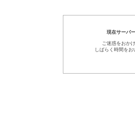
現在サーバ
ご迷惑をおか
しばらく時間をお