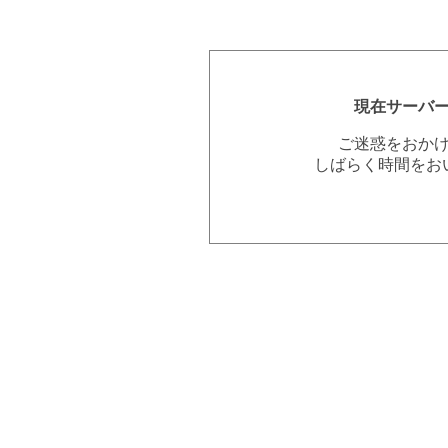
現在サーバ
ご迷惑をおか
しばらく時間をお