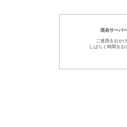
現在サーバ
ご迷惑をおか
しばらく時間をお