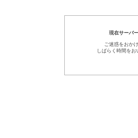
現在サーバ
ご迷惑をおか
しばらく時間をお