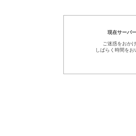
現在サーバ
ご迷惑をおか
しばらく時間をお