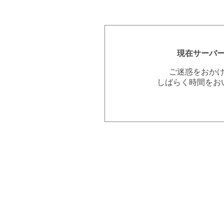
現在サーバ
ご迷惑をおか
しばらく時間をお