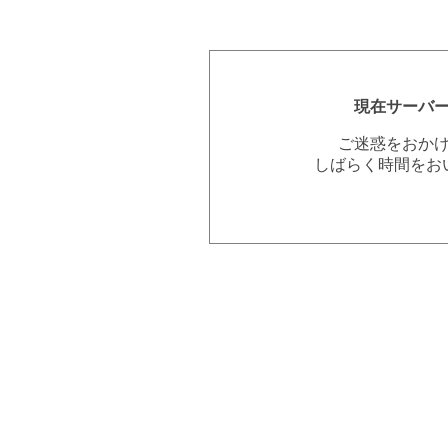
現在サーバ
ご迷惑をおか
しばらく時間をお