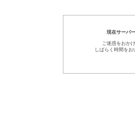
現在サーバ
ご迷惑をおか
しばらく時間をお