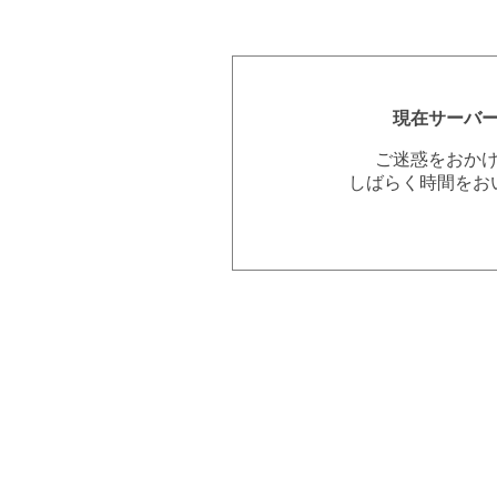
現在サーバ
ご迷惑をおか
しばらく時間をお