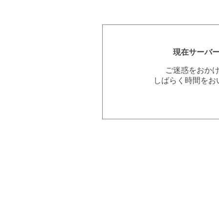
現在サーバ
ご迷惑をおか
しばらく時間をお