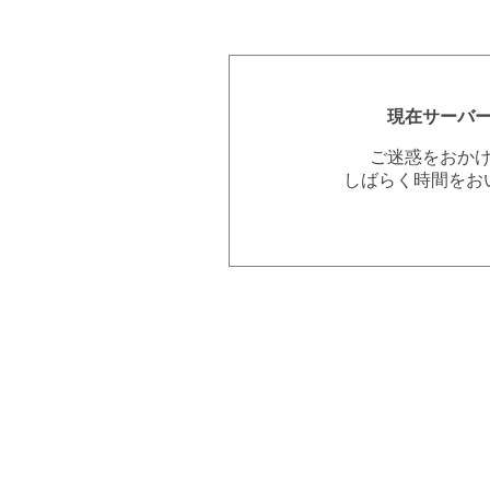
現在サーバ
ご迷惑をおか
しばらく時間をお