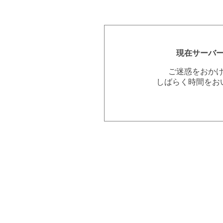
現在サーバ
ご迷惑をおか
しばらく時間をお