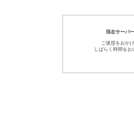
現在サーバ
ご迷惑をおか
しばらく時間をお