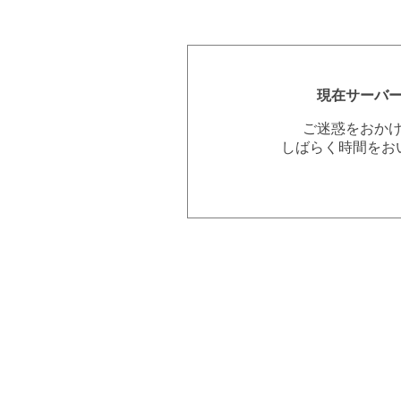
現在サーバ
ご迷惑をおか
しばらく時間をお