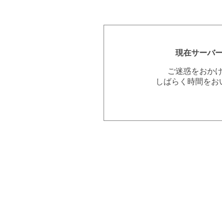
現在サーバ
ご迷惑をおか
しばらく時間をお