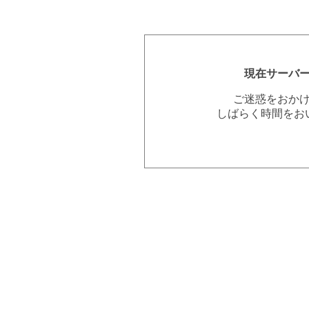
現在サーバ
ご迷惑をおか
しばらく時間をお