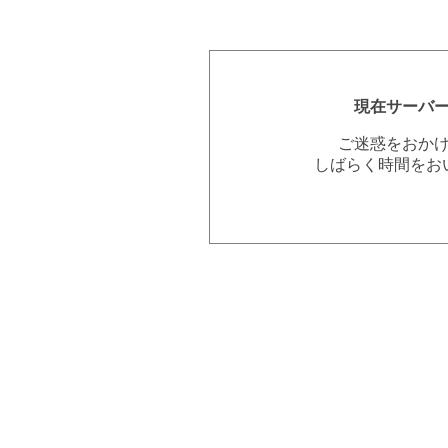
現在サーバ
ご迷惑をおか
しばらく時間をお