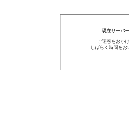
現在サーバ
ご迷惑をおか
しばらく時間をお