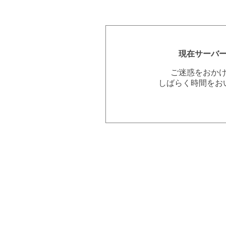
現在サーバ
ご迷惑をおか
しばらく時間をお