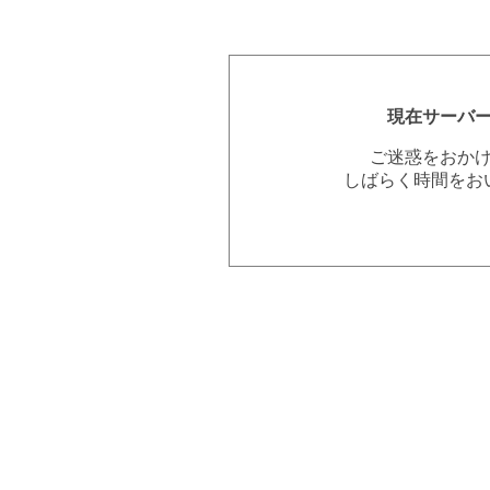
現在サーバ
ご迷惑をおか
しばらく時間をお