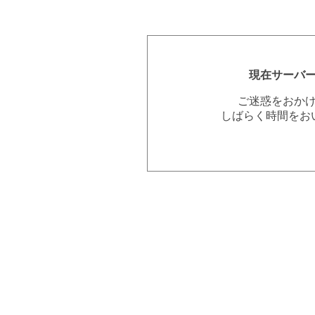
現在サーバ
ご迷惑をおか
しばらく時間をお